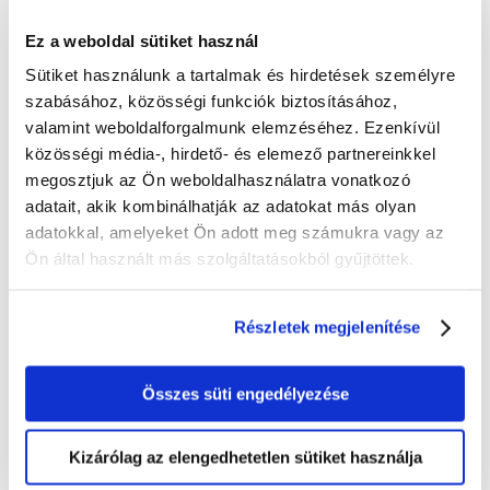
Ez a weboldal sütiket használ
Női Röplabda Európa Bajnokság videó Drónvideóval
kombinált film. A Női Röplabda Európa Bajnokság
Sütiket használunk a tartalmak és hirdetések személyre
nyitófesztiválján dolgozhattunk. A drónvideókat DJI Mavic 2
szabásához, közösségi funkciók biztosításához,
Zoom és Mavic 2 PRO gépekkel végeztük. A földi felvételek
valamint weboldalforgalmunk elemzéséhez. Ezenkívül
egy GoPro 4-es-ből származnak. A kezdeti borús időt...
közösségi média-, hirdető- és elemező partnereinkkel
megosztjuk az Ön weboldalhasználatra vonatkozó
adatait, akik kombinálhatják az adatokat más olyan
adatokkal, amelyeket Ön adott meg számukra vagy az
Ön által használt más szolgáltatásokból gyűjtöttek.
Legutóbbi bejegyzések
Batz reklám
Részletek megjelenítése
Drónvideó – Váci Greens
Drónvideó – Elysée Bistro
Összes süti engedélyezése
Női Röplabda EB videó
Drónvideó az edényvarázsnak
Kizárólag az elengedhetetlen sütiket használja