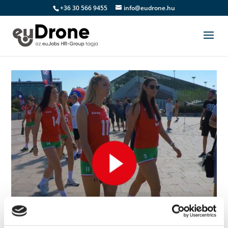
+36 30 566 9455
info@eudrone.hu
Női Röplabda EB videó
írta:
Attila
|
aug 23, 2019
|
dronvideo