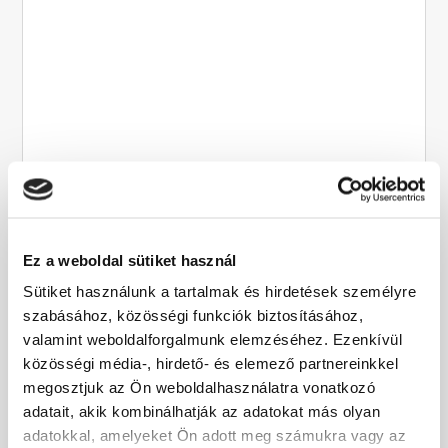
Drónvideó az edényvarázsnak
Szerző:
Attila
|
jún 16, 2019
|
dronvideo
Drónvideó az Edényvarázsnak Drónvideó a vásárlók
segítésére, hogy könnyebben odataláljanak az
Ez a weboldal sütiket használ
üzletbe. Drónvideó szolgáltatásunk remek lehetőség
Sütiket használunk a tartalmak és hirdetések személyre
arra, hogy bemutassuk, hogyan jutnak el vásárlóink
szabásához, közösségi funkciók biztosításához,
legkönnyebben egy üzletbe, vagy telephelyre.
Köszönjük az Edényvarázs.hu…
valamint weboldalforgalmunk elemzéséhez. Ezenkívül
közösségi média-, hirdető- és elemező partnereinkkel
megosztjuk az Ön weboldalhasználatra vonatkozó
adatait, akik kombinálhatják az adatokat más olyan
adatokkal, amelyeket Ön adott meg számukra vagy az