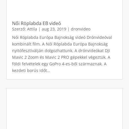
Női Röplabda EB videó
Szerző:
Attila
|
aug 23, 2019
|
dronvideo
Női Röplabda Európa Bajnokság videó Drónvideóval
kombinált film. A Női Röplabda Európa Bajnokság
nyitófesztiválján dolgozhattunk. A drónvideókat DJI
Mavic 2 Zoom és Mavic 2 PRO gépekkel végeztük. A
földi felvételek egy GoPro 4-es-ből származnak. A
kezdeti borús időt…