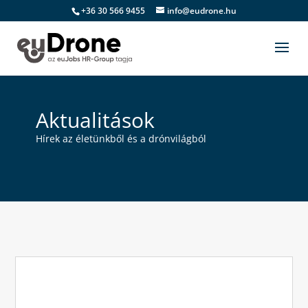
+36 30 566 9455
info@eudrone.hu
Aktualitások
Hírek az életünkből és a drónvilágból