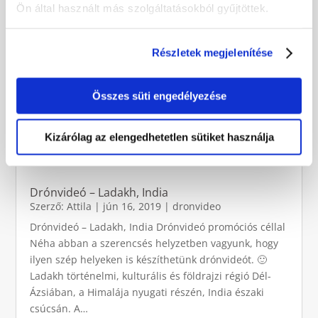
Ön által használt más szolgáltatásokból gyűjtöttek.
Részletek megjelenítése
Összes süti engedélyezése
Kizárólag az elengedhetetlen sütiket használja
Drónvideó – Ladakh, India
Szerző:
Attila
|
jún 16, 2019
|
dronvideo
Drónvideó – Ladakh, India Drónvideó promóciós céllal
Néha abban a szerencsés helyzetben vagyunk, hogy
ilyen szép helyeken is készíthetünk drónvideót. 🙂
Ladakh történelmi, kulturális és földrajzi régió Dél-
Ázsiában, a Himalája nyugati részén, India északi
csúcsán. A…