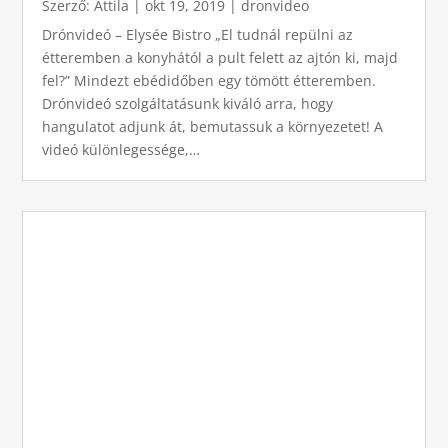
Szerző:
Attila
|
okt 19, 2019
|
dronvideo
Drónvideó – Elysée Bistro „El tudnál repülni az
étteremben a konyhától a pult felett az ajtón ki, majd
fel?” Mindezt ebédidőben egy tömött étteremben.
Drónvideó szolgáltatásunk kiváló arra, hogy
hangulatot adjunk át, bemutassuk a környezetet! A
videó különlegessége,…