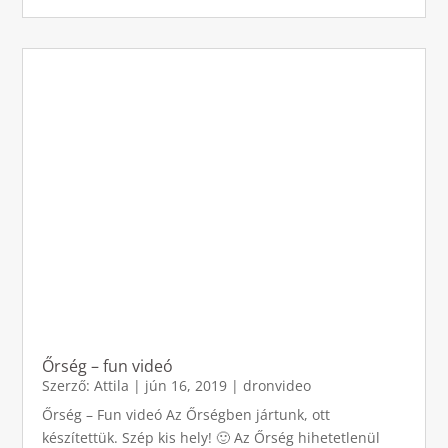
Őrség – fun videó
Szerző:
Attila
|
jún 16, 2019
|
dronvideo
Őrség – Fun videó Az Őrségben jártunk, ott
készítettük. Szép kis hely! 🙂 Az Őrség hihetetlenül